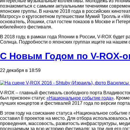
интересные музыкальные коллективы. Молодежь из Японии
познакомиться с самыми актуальными течениями современн
японские группы. В начале 2018 года в российских кинот
Матросу» о кругосветном путешествии Мумий Тролль и «We 
основатель, Йошики, стал гостем показов в Москве и Пете
юбилейного фестиваля.
В 2018 году, в рамках года Японии в России, V-ROX будет
Солнца. Подробности о японских группах ищите на нашем с
С Новым Годом по V-ROX-о
22 декабря в 18:59
V-ROX – главный фестиваль свободного порта Владивосток
был присвоен статус
«Национальное событие года»
. Кроме
лучших концертов и фестивалей 2017 года по версии порт
В этом году на соискание статуса «Национальное событие г
составил 8 проектов на место. Для отбора использовалось 
проведения, массовость, развитость инфраструктуры, ме
посещаемым за всю историю фестиваля: за три дня его гост