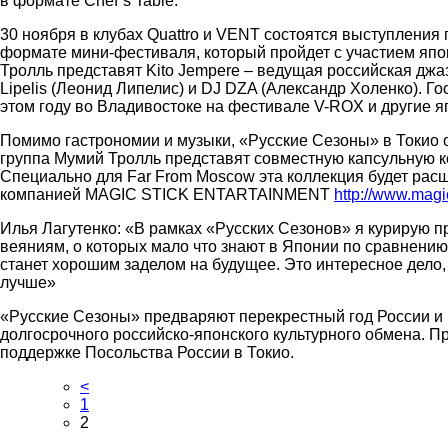
в формате Сhef`s Table.
30 ноября в клубах Quattro и VENT состоятся выступления
формате мини-фестиваля, который пройдет с участием япо
Тролль представят Kito Jempere – ведущая российская джа
Lipelis (Леонид Липелис) и DJ DZA (Александр Холенко). Г
этом году во Владивостоке на фестивале V-ROX и другие я
Помимо гастрономии и музыки, «Русские Сезоны» в Токио 
группа Мумий Тролль представят совместную капсульную 
Специально для Far From Moscow эта коллекция будет ра
компанией MAGIC STICK ENTARTAINMENT
http://www.magi
Илья Лагутенко: «В рамках «Русских Сезонов» я курирую 
веяниям, о которых мало что знают в Японии по сравнени
станет хорошим заделом на будущее. Это интересное дело,
лучше»
«Русские Сезоны» предваряют перекрестный год России и 
долгосрочного российско-японского культурного обмена. П
поддержке Посольства России в Токио.
<
1
2