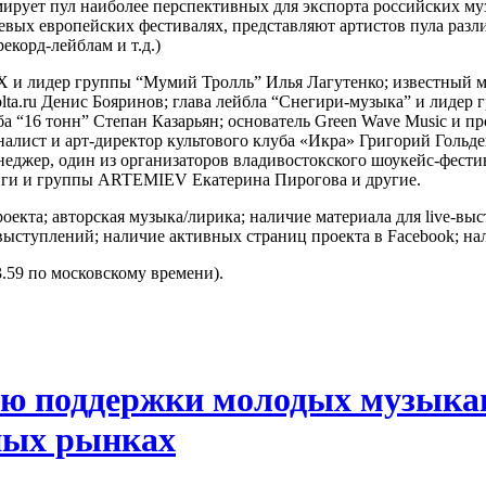
мирует пул наиболее перспективных для экспорта российских м
вых европейских фестивалях, представляют артистов пула раз
корд-лейблам и т.д.)
OX и лидер группы “Мумий Тролль” Илья Лагутенко; известный
lta.ru Денис Бояринов; глава лейбла “Снегири-музыка” и лидер
а “16 тонн” Степан Казарьян; основатель Green Wave Music и п
урналист и арт-директор культового клуба «Икра» Григорий Гол
еджер, один из организаторов владивостокского шоукейс-фести
ги и группы ARTEMIEV Екатерина Пирогова и другие.
екта; авторская музыка/лирика; наличие материала для live-выс
-выступлений; наличие активных страниц проекта в Facebook; на
3.59 по московскому времени).
ю поддержки молодых музыкан
ных рынках