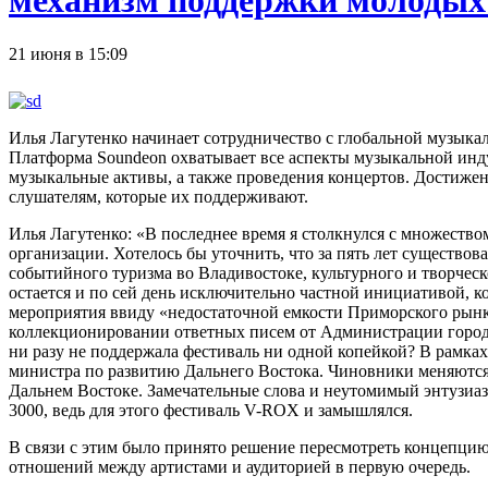
механизм поддержки молодых
21 июня в 15:09
Илья Лагутенко начинает сотрудничество с глобальной музык
Платформа Soundeon охватывает все аспекты музыкальной инду
музыкальные активы, а также проведения концертов. Достиже
слушателям, которые их поддерживают.
Илья Лагутенко: «В последнее время я столкнулся с множество
организации. Хотелось бы уточнить, что за пять лет существ
событийного туризма во Владивостоке, культурного и творчес
остается и по сей день исключительно частной инициативой, к
мероприятия ввиду «недостаточной емкости Приморского рынка
коллекционировании ответных писем от Администрации города
ни разу не поддержала фестиваль ни одной копейкой? В рамках
министра по развитию Дальнего Востока. Чиновники меняются, 
Дальнем Востоке. Замечательные слова и неутомимый энтузиазм 
3000, ведь для этого фестиваль V-ROX и замышлялся.
В связи с этим было принято решение пересмотреть концепцию
отношений между артистами и аудиторией в первую очередь.