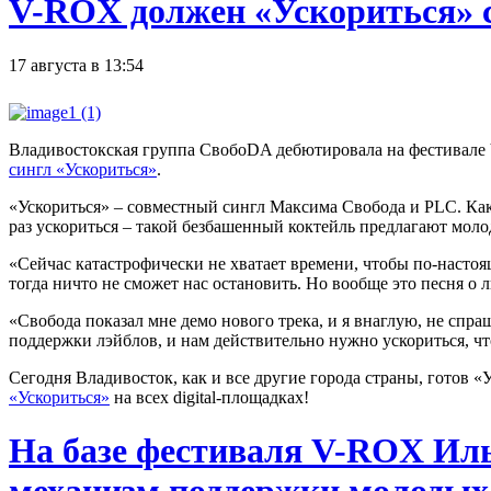
V-ROX должен «Ускориться» 
17 августа в 13:54
Владивостокская группа СвобоDA дебютировала на фестивале V
сингл «Ускориться»
.
«Ускориться» – совместный сингл Максима Свобода и PLC. Как 
раз ускориться – такой безбашенный коктейль предлагают мо
«Сейчас катастрофически не хватает времени, чтобы по-настоящ
тогда ничто не сможет нас остановить. Но вообще это песня о 
«Свобода показал мне демо нового трека, и я внаглую, не спр
поддержки лэйблов, и нам действительно нужно ускориться, чт
Сегодня Владивосток, как и все другие города страны, гото
«Ускориться»
на всех digital-площадках!
На базе фестиваля V-ROX Иль