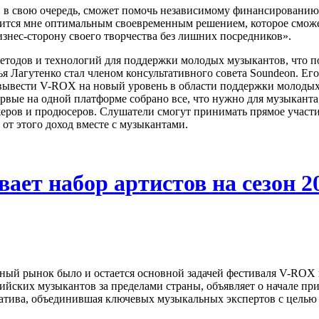
, в свою очередь, сможет помочь независимому финансированию
ится мне оптимальным своевременным решением, которое сможе
знес-сторону своего творчества без лишних посредников».
методов и технологий для поддержки молодых музыкантов, что 
лья Лагутенко стал членом консультативного совета Soundeon. Е
 вывести V-ROX на новый уровень в области поддержки молодых
е на одной платформе собрано все, что нужно для музыканта, 
жеров и продюсеров. Слушатели смогут принимать прямое участ
от этого доход вместе с музыкантами.
ет набор артистов на сезон 2
ый рынок было и остается основной задачей фестиваля V-ROX
йских музыкантов за пределами страны, объявляет о начале при
атива, объединившая ключевых музыкальных экспертов с целью