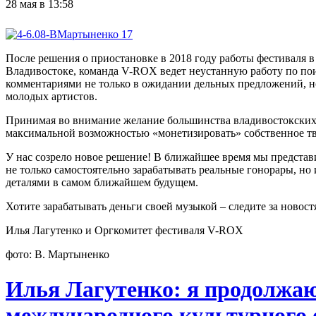
28 мая в 13:58
После решения о приостановке в 2018 году работы фестиваля 
Владивостоке, команда V-ROX ведет неустанную работу по пои
комментариями не только в ожидании дельных предложений, но
молодых артистов.
Принимая во внимание желание большинства владивостокских, 
максимальной возможностью «монетизировать» собственное тв
У нас созрело новое решение! В ближайшее время мы представ
не только самостоятельно зарабатывать реальные гонорары, н
деталями в самом ближайшем будущем.
Хотите зарабатывать деньги своей музыкой – следите за но
Илья Лагутенко и Оргкомитет фестиваля V-ROX
фото: В. Мартыненко
Илья Лагутенко: я продолжаю
международного культурного 