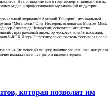
узыкантов. На протяжение всего года эксперты занимаются их
личным медиа и профессионалам музыкальной индустрии
 музыкальный журналист Артемий Троицкий; музыкальный
 группы “Мегаполис” Олег Нестеров; основатель Moscow Music
родюсер Александр Чепарухин; основатель агентства
ьденцвайг; программный директор московских лайв-площадок
валя V-ROX Игорь Лагутенко; со-основатель фестиваля новой
тупления (не менее 40 минут); наличие записанного материала
личие имиджевых и live-фото и видеоматериала.
тов, которая позволит им