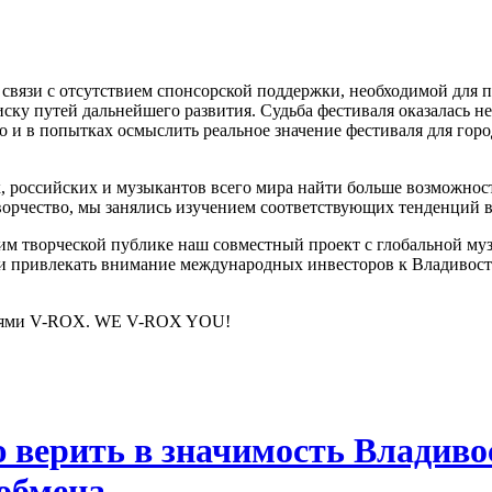
в связи с отсутствием спонсорской поддержки, необходимой для
ску путей дальнейшего развития. Судьба фестиваля оказалась н
 и в попытках осмыслить реальное значение фестиваля для гор
российских и музыкантов всего мира найти больше возможносте
орчество, мы занялись изучением соответствующих тенденций в
им творческой публике наш совместный проект с глобальной му
о и привлекать внимание международных инвесторов к Владивост
востями V-ROX. WE V-ROX YOU!
 верить в значимость Владиво
обмена