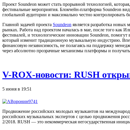
Проект Soundeon может стать прорывной технологией, которая
фестивальные мероприятия. Блокчейн-платформа Soundeon вид
глобальной аудитории и максимально честно контролировать би
Главной задачей проекта
Soundeon
является разработка новых 
рынках. Работа над проектом началась в мае, после того как И
фестивалей, и технологические инновации Soundeon, помогут
который изменит традиционную музыкальную индустрию. Впервы
финансовую независимость, не полагаясь на поддержку менед
через абсолютно прозрачные механизмы платформы и получать 
V-ROX-новости: RUSH открыва
5 июня в 19:51
Продвижение российских молодых музыкантов на международн
российских музыкальных экспертов с целью продвижения росси
2/2018. RUSH — это некоммерческая негосударственная иници