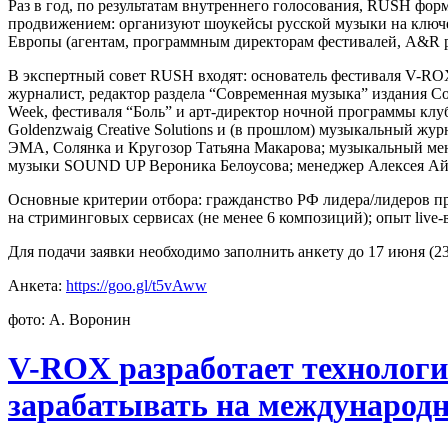
Раз в год, по результатам внутреннего голосования, RUSH фор
продвижением: организуют шоукейсы русской музыки на ключе
Европы (агентам, программным директорам фестивалей, A&R ре
В экспертный совет RUSH входят: основатель фестиваля V-R
журналист, редактор раздела “Современная музыка” издания Co
Week, фестиваля “Боль” и арт-директор ночной программы клуб
Goldenzwaig Creative Solutions и (в прошлом) музыкальный ж
ЭМА, Солянка и Кругозор Татьяна Макарова; музыкальный мен
музыки SOUND UP Вероника Белоусова; менеджер Алексея Ай
Основные критерии отбора: гражданство РФ лидера/лидеров про
на стриминговых сервисах (не менее 6 композиций); опыт live
Для подачи заявки необходимо заполнить анкету до 17 июня (2
Анкета:
https://goo.gl/t5vAww
фото: А. Воронин
V-ROX разработает технологи
зарабатывать на международ