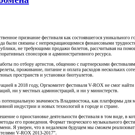
твенное признание фестиваля как состоявшегося уникального го
года были связаны с непрекращающимися финансовыми трудностя
лики, не требующими продажи билетов, рассчитывая на помощь 
поративных спонсоров и административного ресурса.
аботы по отбору артистов, общению с партнерскими фестивалям
ерелеты, проживание, питание и оплата расходов нескольких сот
енных пространств и установки биотуалетов.
уацией в 2018 году, Оргкомитет фестиваля V-ROX не смог найти
аций, ни у местных администраций, и ни у министерств.
в потенциальную значимость Владивостока, как платформы для 
тивной индустрии и новых технологий в городе и стране.
ение о приостановке деятельности фестиваля в том виде, в кото
етоды его проведения. Формат творческого музыкального фести
времени. Я уверен, что в недалеком будущем мы сможем реализов
рителями V-ROX 2013-2017”.