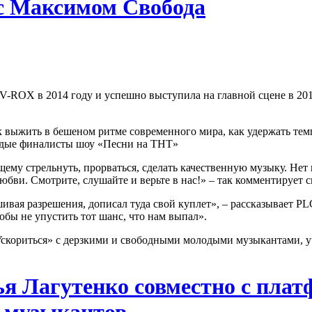
с Максимом Свобода
-ROX в 2014 году и успешно выступила на главной сцене в 201
выжить в бешеном ритме современного мира, как удержать темп, 
лодые финалисты шоу «Песни на ТНТ»
ему стрельнуть, прорваться, сделать качественную музыку. Нет 
любви. Смотрите, слушайте и верьте в нас!» – так комментирует
ашивая разрешения, дописал туда свой куплет», – рассказывает P
обы не упустить тот шанс, что нам выпал».
в «Ускориться» с дерзкими и свободными молодыми музыкантами
я Лагутенко совместно с плат