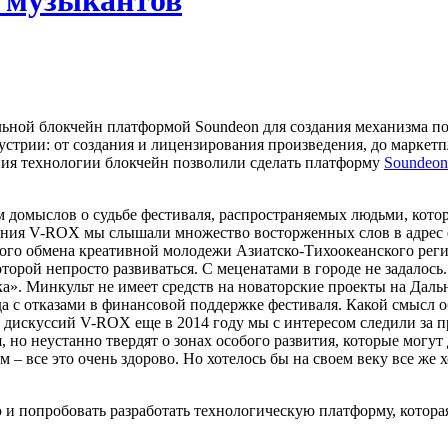
 музыкантов
альной блокчейн платформой Soundeon для создания механизма 
стрии: от создания и лицензирования произведения, до маркет
ния технологии блокчейн позволили сделать платформу
Soundeon
м домыслов о судьбе фестиваля, распространяемых людьми, кото
ования V-ROX мы слышали множество восторженных слов в адрес 
кого обмена креативной молодежи Азиатско-Тихоокеанского реги
оторой непросто развиваться. С меценатами в городе не задалос
». Минкульт не имеет средств на новаторские проекты на Дальне
 с отказами в финансовой поддержке фестиваля. Какой смысл о
 дискуссий V-ROX еще в 2014 году мы с интересом следили за п
но неустанно твердят о зонах особого развития, которые могут
– все это очень здорово. Но хотелось бы на своем веку все же х
 и попробовать разработать технологическую платформу, котора