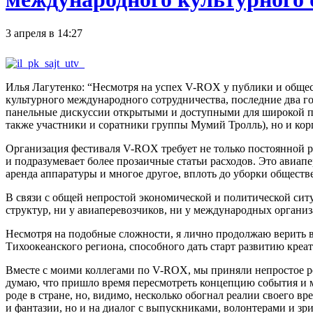
3 апреля в 14:27
Илья Лагутенко: “Несмотря на успех V-ROX у публики и общес
культурного международного сотрудничества, последние два 
панельные дискуссии открытыми и доступными для широкой пуб
также участники и соратники группы Мумий Тролль), но и кор
Организация фестиваля V-ROX требует не только постоянной р
и подразумевает более прозаичные статьи расходов. Это авиап
аренда аппаратуры и многое другое, вплоть до уборки обществ
В связи с общей непростой экономической и политической сит
структур, ни у авиаперевозчиков, ни у международных организ
Несмотря на подобные сложности, я лично продолжаю верить 
Тихоокеанского региона, способного дать старт развитию креа
Вместе с моими коллегами по V-ROX, мы приняли непростое реш
думаю, что пришло время пересмотреть концепцию события и м
роде в стране, но, видимо, несколько обогнал реалии своего 
и фантазии, но и на диалог с выпускниками, волонтерами и з